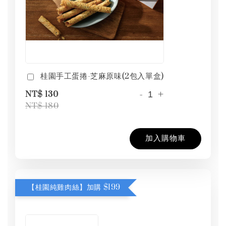
桂園手工蛋捲-芝麻原味(2包入單盒)
-
+
NT$ 130
NT$ 180
加入購物車
【桂園純雞肉絲】加購 $199