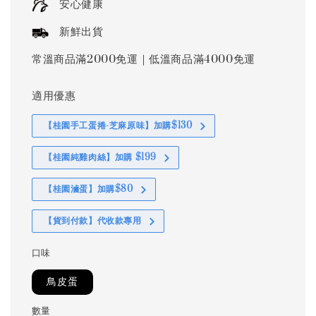
安心健康
新鮮出貨
常溫商品滿2000免運｜低溫商品滿4000免運
適用優惠
【桂園手工蛋捲-芝麻原味】加購$130
【桂園純雞肉絲】加購 $199
【桂園滷蛋】加購$80
【貨到付款】代收款專用
口味
鳥皮蛋
數量