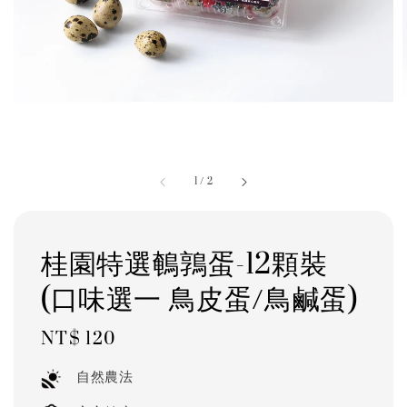
1
/
2
桂園特選鵪鶉蛋-12顆裝
(口味選一 鳥皮蛋/鳥鹹蛋)
Regular
NT$ 120
price
自然農法