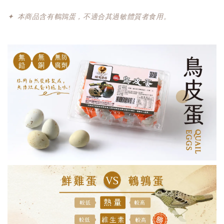
✦
本商品含有鵪鶉蛋，不適合其過敏體質者食用。
桂園滷蛋-4顆裝
-
+
NT$ 80
NT$ 120
加入購物車
【貨到付款】代收款專用