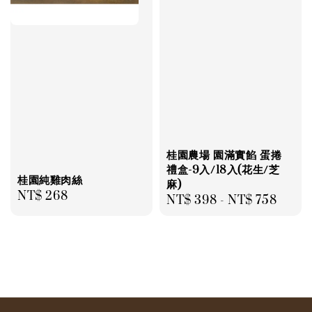
桂園農場 園滿實餡 蛋捲
禮盒-9入/18入(花生/芝
桂園純雞肉絲
麻)
Regular
NT$ 268
Regular
NT$ 398
-
NT$ 758
price
price