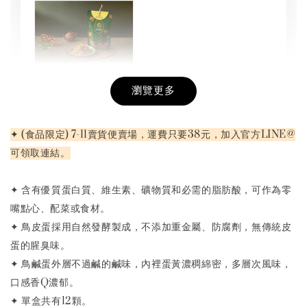
瀏覽更多
桂園純雞肉絲
-
+
NT$ 199
✦ (食品限定) 7-11賣貨便賣場，運費只要38元，加入官方LINE@
NT$ 268
可領取連結。
加入購物車
✦ 含有優質蛋白質、維生素、礦物質和必需的脂肪酸，可作為零
嘴點心、配菜或食材。
✦ 鳥皮蛋採用自然發酵製成，不添加重金屬、防腐劑，無傳統皮
蛋的腥臭味。
【桂園滷蛋】加購$80
✦ 鳥鹹蛋外層不過鹹的鹹味，內裡蛋黃濃稠綿密，多層次風味，
口感香Q濃郁。
✦ 單盒共有12顆。