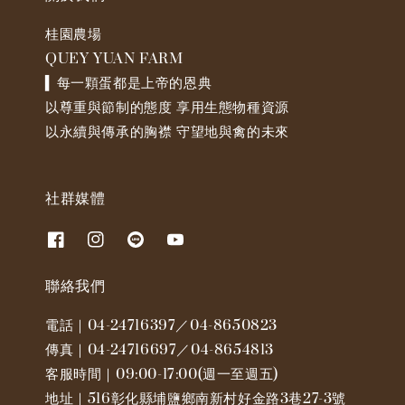
桂園農場
QUEY YUAN FARM
▍每一顆蛋都是上帝的恩典
以尊重與節制的態度 享用生態物種資源
以永續與傳承的胸襟 守望地與禽的未來
社群媒體
聯絡我們
電話｜04-24716397／04-8650823
傳真｜04-24716697／04-8654813
客服時間｜09:00-17:00(週一至週五)
地址｜516彰化縣埔鹽鄉南新村好金路3巷27-3號