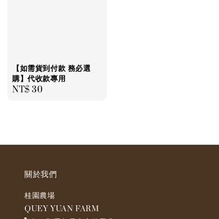
【如需貨到付款 務必選
購】代收款專用
Regular
NT$ 30
price
關於我們
桂園農場
QUEY YUAN FARM