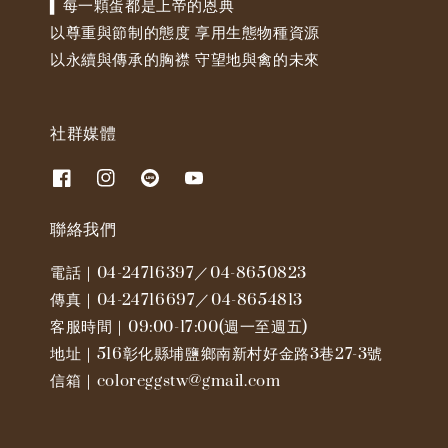
▍每一顆蛋都是上帝的恩典
以尊重與節制的態度 享用生態物種資源
以永續與傳承的胸襟 守望地與禽的未來
社群媒體
聯絡我們
電話｜04-24716397／04-8650823
傳真｜04-24716697／04-8654813
客服時間｜09:00-17:00(週一至週五)
地址｜516彰化縣埔鹽鄉南新村好金路3巷27-3號
信箱｜coloreggstw@gmail.com