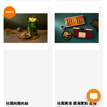
price
price
官網限定
桂園純雞肉絲
桂園農場 園滿實餡 蛋捲