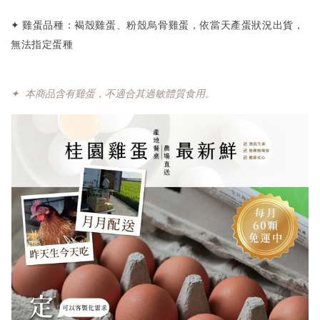
桂園滷蛋-4顆裝
✦
雞蛋品種：褐殼雞蛋、粉殼烏骨雞蛋，依當天產蛋狀況出貨，
-
+
NT$ 80
無法指定蛋種
NT$ 120
✦ 本商品含有雞蛋，不適合其過敏體質食用。
加入購物車
【貨到付款】代收款專用