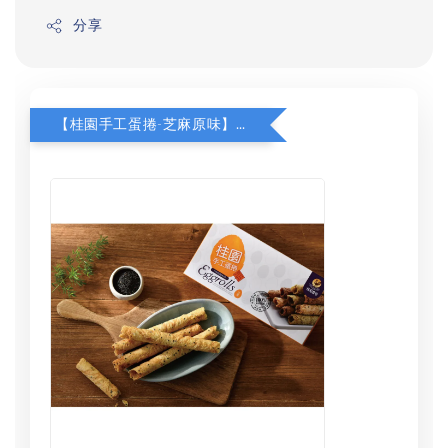
分享
【桂園手工蛋捲-芝麻原味】加購$130