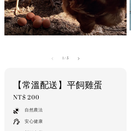
1
/
5
【常溫配送】平飼雞蛋
Regular
NT$ 200
price
自然農法
安心健康