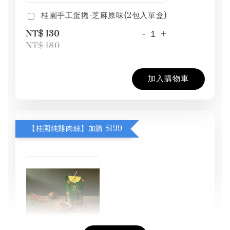
桂園手工蛋捲-芝麻原味(2包入單盒)
-
+
NT$ 130
NT$ 180
加入購物車
【桂園純雞肉絲】加購 $199