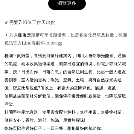
瀏覽更多
桂園純雞肉絲
-
+
NT$ 199
※需要7-10個工作天出貨
NT$ 268
✦ 加入
雞蛋定期購
可享長期優惠
，
如需客製化品項及數量，歡迎
私訊官方Line客服@coloregg
加入購物車
桂園平飼雞蛋，養殖於能量綠建築內，利用大自然陽光能量、通暢
的氣流、雨水收集循環渠道，調節出適宜的環境，用電少節能又減
碳，按「日出而作、日落而息」的自然法則生養。比起一般人道友
【桂園滷蛋】加購$80
善飼養，室內活動更具，陽光、空氣、土壤，擁有自然採光與通
風，
密度
比常規低7倍以上，有更大的空間奔跑、展翅、嬉戲，
使用益生菌菌牀分解糞便，避免帶病毒糞便到處傳染，也降低環境
污染。
桂園堅持產地直送，食用素食配方飼料，無抗生素，無藥物殘留，
健康安心，香甜、濃郁、飽滿、厚實無腥味!
吃好蛋陪你過好日子，一日三餐，想把最好的都給你。