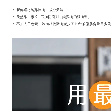
NT$ 120
✦
新鮮選材純雞胸肉，成分天然。
✦ 天然維生素E、不加防腐劑，純雞肉的雞肉鬆。
加入購物車
✦ 不加人工色素，雞肉相較豬肉減少了40%的脂肪含量且多
【貨到付款】代收款專用
【如需貨到付款 務