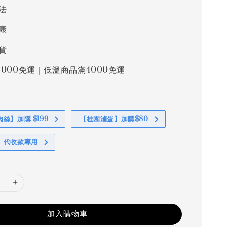
法
康
貨
000免運｜低溫商品滿4000免運
絲】加購 $199
【桂園滷蛋】加購$80
】代收款專用
加入購物車