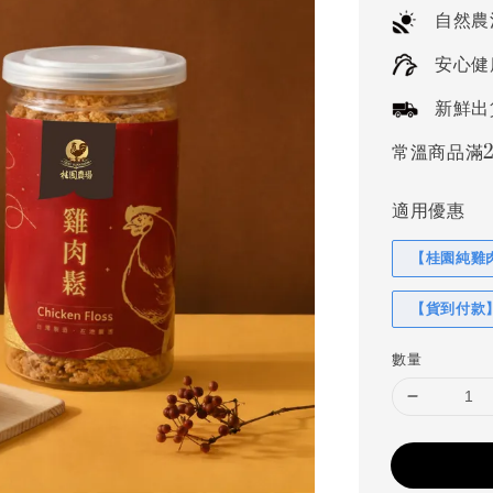
price
自然農
安心健
新鮮出
常溫商品滿2
適用優惠
【桂園純雞肉
【貨到付款
數量