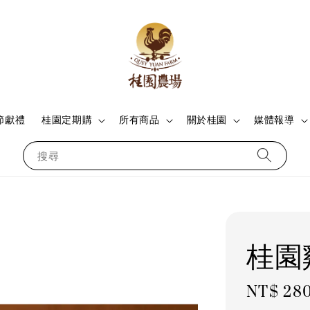
節獻禮
桂園定期購
所有商品
關於桂園
媒體報導
搜尋
桂園雞
Regular
NT$ 28