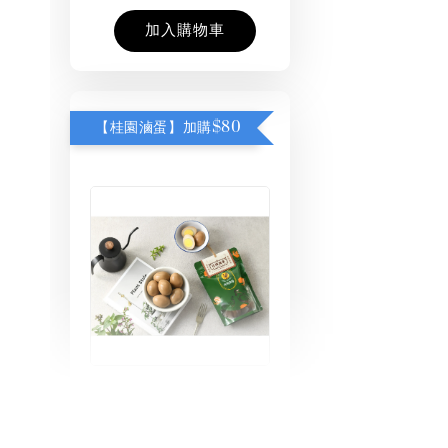
加入購物車
【桂園滷蛋】加購$80
桂園滷蛋-4顆裝
-
+
NT$ 80