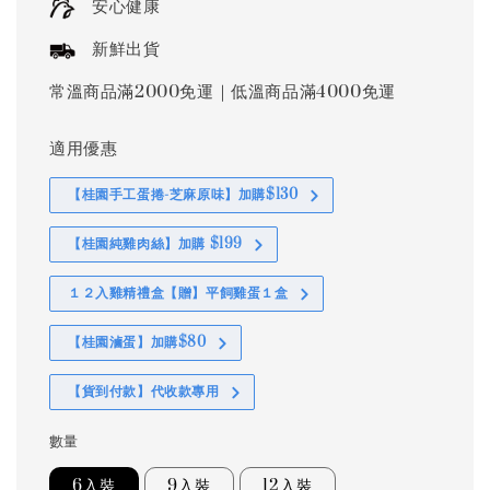
安心健康
新鮮出貨
常溫商品滿2000免運｜低溫商品滿4000免運
適用優惠
【桂園手工蛋捲-芝麻原味】加購$130
【桂園純雞肉絲】加購 $199
１２入雞精禮盒【贈】平飼雞蛋１盒
【桂園滷蛋】加購$80
【貨到付款】代收款專用
數量
6入裝
9入裝
12入裝