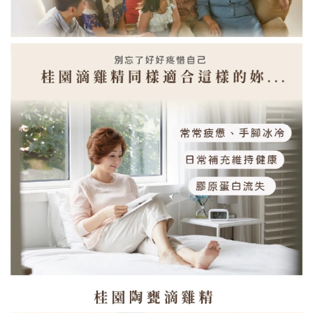
【桂園滷蛋】加購$80
桂園滷蛋-4顆裝
-
+
NT$ 80
NT$ 120
加入購物車
【貨到付款】代收款專用