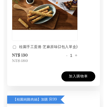
桂園手工蛋捲-芝麻原味(2包入單盒)
-
+
NT$ 130
NT$ 180
加入購物車
【桂園純雞肉絲】加購 $199