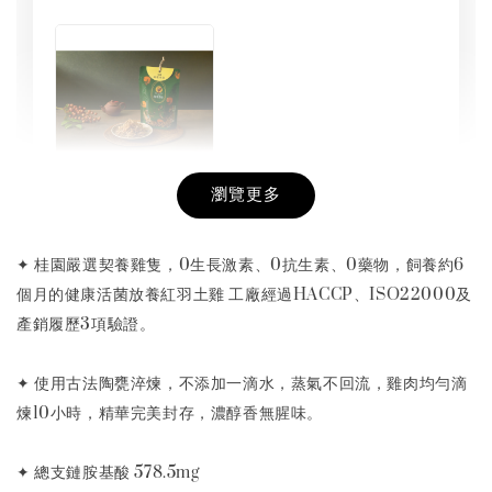
瀏覽更多
桂園純雞肉絲
-
+
NT$ 199
✦ 桂園嚴選契養雞隻，0生長激素、0抗生素、0藥物，飼養約6
NT$ 268
個月的健康活菌放養紅羽土雞 工廠經過HACCP、ISO22000及
產銷履歷3項驗證。
加入購物車
✦ 使用古法陶甕淬煉，不添加一滴水，蒸氣不回流，雞肉均勻滴
煉10小時，精華完美封存，濃醇香無腥味。
１２入雞精禮盒【贈】平飼雞蛋１盒
✦ 總支鏈胺基酸 578.5mg