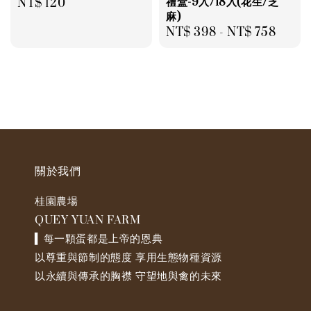
禮盒-9入/18入(花生/芝
Regular
NT$ 120
麻)
price
Regular
NT$ 398
-
NT$ 758
price
關於我們
桂園農場
QUEY YUAN FARM
▍每一顆蛋都是上帝的恩典
以尊重與節制的態度 享用生態物種資源
以永續與傳承的胸襟 守望地與禽的未來