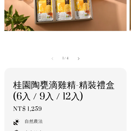
1
/
4
桂園陶甕滴雞精-精裝禮盒
(6入 / 9入 / 12入)
Regular
NT$ 1,259
price
自然農法