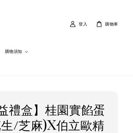
登入
購物車
購物須知
益禮盒】桂園實餡蛋
花生/芝麻)X伯立歐精