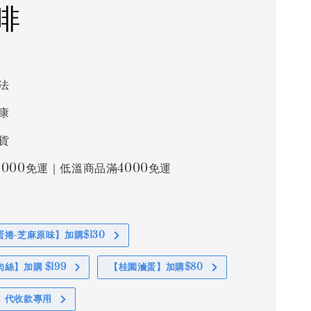
啡
5
法
康
貨
000免運｜低溫商品滿4000免運
捲-芝麻原味】加購$130
絲】加購 $199
【桂園滷蛋】加購$80
】代收款專用