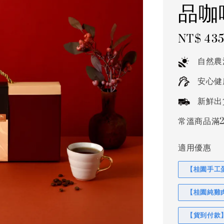
品咖
Regular
NT$ 43
price
自然農
安心健
新鮮出
常溫商品滿2
適用優惠
【桂園手工蛋
【桂園純雞肉
【貨到付款