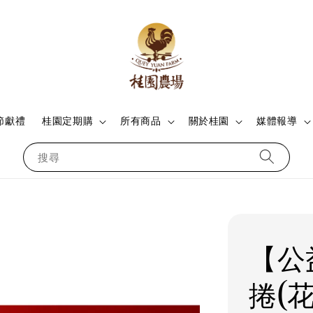
節獻禮
桂園定期購
所有商品
關於桂園
媒體報導
搜尋
【公
捲(