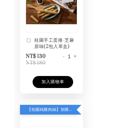
桂園手工蛋捲-芝麻
原味(2包入單盒)
-
+
NT$ 130
NT$ 180
加入購物車
【桂園純雞肉絲】加購 $199