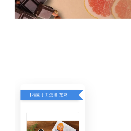
【桂園手工蛋捲-芝麻原味】加購$130