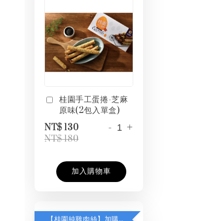
桂園手工蛋捲-芝麻
原味(2包入單盒)
-
+
NT$ 130
NT$ 180
加入購物車
【桂園純雞肉絲】加購 $199