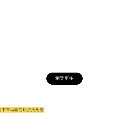
瀏覽更多
3️⃣ 下單結帳使用折抵免運