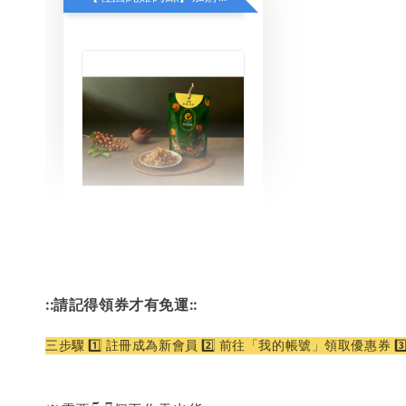
桂園純雞肉絲
-
+
NT$ 199
NT$ 268
::請記得領券才有免運::
三步驟 1️⃣ 註冊成為新會員 2️⃣ 前往「我的帳號」領取優惠券 
加入購物車