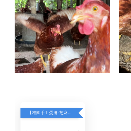
【桂園手工蛋捲-芝麻原味】加購$130