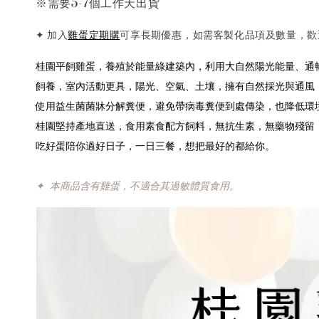
※需要5-7個工作天出貨
【桂園滷蛋】加購$80
✦ 加入
雞蛋定期購
可享長期優惠
，
如需客製化品項及數量，歡迎私
桂園平飼雞蛋，養殖於能量綠建築內，利用大自然陽光能量、通
飼養，室內活動更具，陽光、空氣、土壤，擁有自然採光與通風
使用益生菌菌牀分解糞便，避免帶病毒糞便到處傳染，也降低環
桂園堅持產地直送，食用素食配方飼料，無抗生素，無藥物殘留
吃好蛋陪你過好日子，一日三餐，想把最好的都給你。
✦ 本商品含有雞蛋，不適合其過敏體質食用。
桂園滷蛋-4顆裝
-
+
NT$ 80
NT$ 120
加入購物車