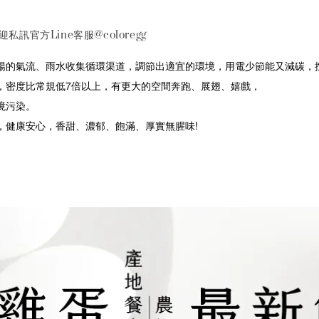
訊官方Line客服@coloregg
暢的氣流、雨水收集循環渠道，調節出適宜的環境，用電少節能又減碳，
，
密度
比常規低7倍以上，有更大的空間奔跑、展翅、嬉戲，
境污染。
，健康安心，香甜、濃郁、飽滿、厚實無腥味!