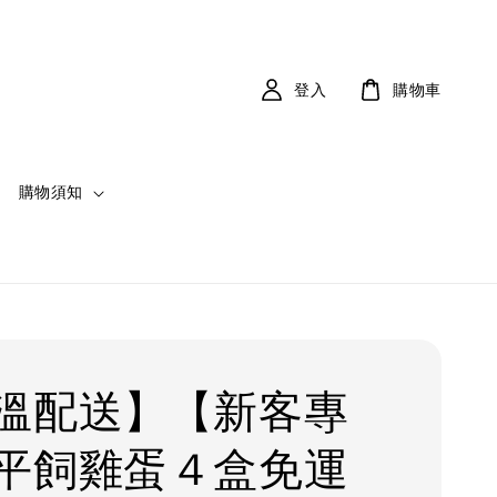
登入
購物車
購物須知
溫配送】【新客專
平飼雞蛋４盒免運