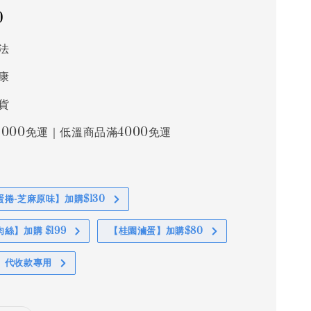
0
法
康
貨
000免運｜低溫商品滿4000免運
捲-芝麻原味】加購$130
絲】加購 $199
【桂園滷蛋】加購$80
】代收款專用