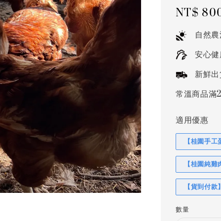
Regular
NT$ 80
price
自然農
安心健
新鮮出
常溫商品滿2
適用優惠
【桂園手工蛋
【桂園純雞肉
【貨到付款
數量