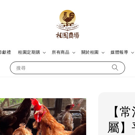
節獻禮
桂園定期購
所有商品
關於桂園
媒體報導
搜尋
【常
屬】